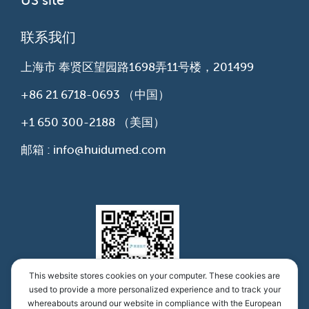
US site
联系我们
上海市 奉贤区望园路1698弄11号楼，201499
+86 21 6718-0693
（中国）
+1 650 300-2188
（美国）
邮箱 : info@huidumed.com
This website stores cookies on your computer. These cookies are
used to provide a more personalized experience and to track your
whereabouts around our website in compliance with the European