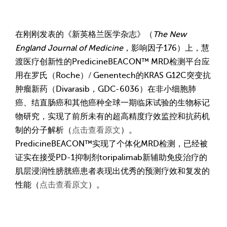
在刚刚发表的《新英格兰医学杂志》（
The New
England Journal of Medicine
，影响因子176）上，慧
渡医疗创新性的PredicineBEACON™ MRD检测平台应
用在罗氏（Roche）/ Genentech的KRAS G12C突变抗
肿瘤新药（Divarasib，GDC-6036）在非小细胞肺
癌、结直肠癌和其他癌种全球一期临床试验的生物标记
物研究，实现了前所未有的超高精度疗效监控和抗药机
制的分子解析（
点击查看原文
）。
PredicineBEACON™实现了个体化MRD检测，已经被
证实在接受PD-1抑制剂toripalimab新辅助免疫治疗的
肌层浸润性膀胱癌患者表现出优秀的预测疗效和复发的
性能（
点击查看原文
）。