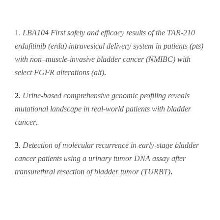
1.
LBA104 First safety and efficacy results of the TAR-210
erdafitinib (erda) intravesical delivery system in patients (pts)
with non–muscle-invasive bladder cancer (NMIBC) with
select FGFR alterations (alt)
.
2.
Urine-based comprehensive genomic profiling reveals
mutational landscape in real-world patients with bladder
cancer
.
3.
Detection of molecular recurrence in early-stage bladder
cancer patients using a urinary tumor DNA assay after
transurethral resection of bladder tumor (TURBT)
.