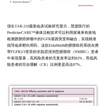
强生TAR-210最新临床试验研究显示，慧渡医疗的
PredicineCARE™液体活检技术可以利用尿液来有效地
检测膀胱癌肿瘤中的FGFR基因突变和融合，实现精准
指导临床靶向用药。这款Erdafitinib的膀胱给药系统在携
带FGFR2/3变异的非肌层浸润型膀胱癌（NMIBC）患者
中表现显著，高风险患者的无复发率达到82%，而低风
险患者的完全缓解（CR）比例更是高达87%。