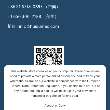
+86 21 6718-0693
（中国）
+1 650 300-2188
（美国）
邮箱 : info@huidumed.com
This website stores cookies on your computer. These cookies are
used to provide a more personalized experience and to track your
whereabouts around our website in compliance with the European
慧渡医学公众号
General Data Protection Regulation. If you decide to to opt-out of
any future tracking, a cookie will be setup in your browser to
remember this choice for one year.
慧渡（上海）医疗科技有限公司，沪ICP备16036354
Accept or Deny