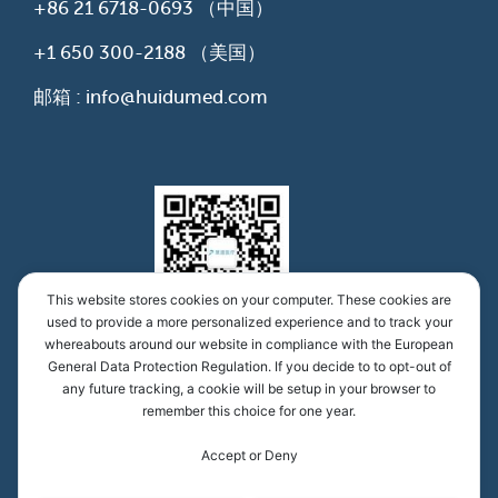
+86 21 6718-0693
（中国）
+1 650 300-2188
（美国）
邮箱 : info@huidumed.com
This website stores cookies on your computer. These cookies are
used to provide a more personalized experience and to track your
whereabouts around our website in compliance with the European
慧渡医学公众号
General Data Protection Regulation. If you decide to to opt-out of
any future tracking, a cookie will be setup in your browser to
remember this choice for one year.
慧渡（上海）医疗科技有限公司，沪ICP备16036354
Accept or Deny