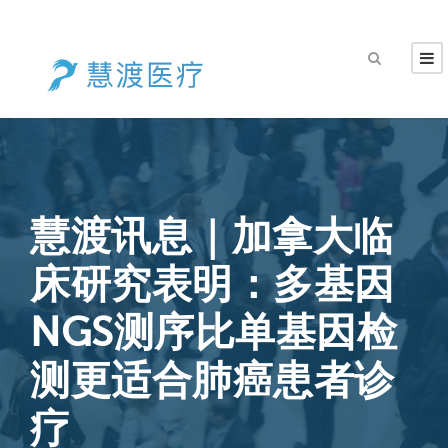
慧渡讯息｜加拿大临
床研究表明：多基因
NGS测序比单基因检
测更适合肺癌患者诊
疗