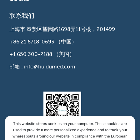
联系我们
上海市 奉贤区望园路1698弄11号楼，201499
+86 21 6718-0693
（中国）
+1 650 300-2188
（美国）
邮箱 : info@huidumed.com
This website stores cookies on your computer. These cookies are
used to provide a more personalized experience and to track your
whereabouts around our website in compliance with the European
慧渡医学公众号