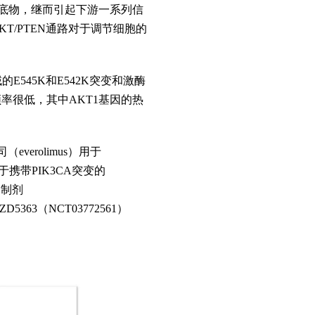
酸化众多底物，继而引起下游一系列信
/AKT/PTEN通路对于调节细胞的
E545K和E542K突变和激酶
频率很低，其中AKT1基因的热
erolimus）用于
用于携带PIK3CA突变的
抑制剂
D5363（NCT03772561）