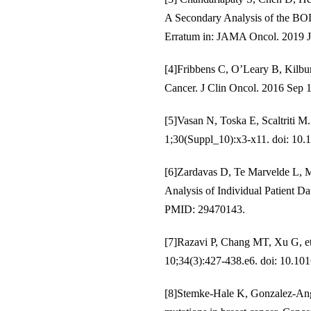
A Secondary Analysis of the BO
Erratum in: JAMA Oncol. 2019
[4]Fribbens C, O’Leary B, Kilbu
Cancer. J Clin Oncol. 2016 Sep
[5]Vasan N, Toska E, Scaltriti M
1;30(Suppl_10):x3-x11. doi: 
[6]Zardavas D, Te Marvelde L, M
Analysis of Individual Patient 
PMID: 29470143.
[7]Razavi P, Chang MT, Xu G, et
10;34(3):427-438.e6. doi: 10.1
[8]Stemke-Hale K, Gonzalez-Ang