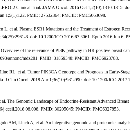
LERO-2 Clinical Trial. JAMA Oncol. 2016 Oct 1;2(10):1310-1315. do
 Jan 1;5(1):122. PMID: 27532364; PMCID: PMC5063698.
rn L, et al. Plasma ESR1 Mutations and the Treatment of Estrogen Rec
 1;34(25):2961-8. doi: 10.1200/JCO.2016.67.3061. Epub 2016 Jun 6. 
. Overview of the relevance of PI3K pathway in HR-positive breast c
10.1093/annonc/mdz281. PMID: 31859348; PMCID: PMC6923788.
ilne RL, et al. Tumor PIK3CA Genotype and Prognosis in Early-Stage
Data. J Clin Oncol. 2018 Apr 1;36(10):981-990. doi: 10.1200/JCO.2017
 al. The Genomic Landscape of Endocrine-Resistant Advanced Breast 
016/j.ccell.2018.08.008. PMID: 30205045; PMCID: PMC6327853.
ulo AM, Lluch A, et al. An integrative genomic and proteomic anal