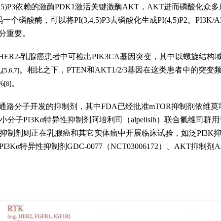
PI(3,4,5)P3依赖的激酶PDK1激活关键激酶AKT，AKT进而磷
磷酸酶，可以将PI(3,4,5)P3去磷酸化生成PI(4,5)P2。PI3K
分重要。
HER2-乳腺癌患者中可检出PIK3CA基因突变，其中以螺旋结构域的
见
。相比之下，PTEN和AKT1/2/3基因在这类患者中的突变
[5,6,7]
%
。
[8]
分子开发的抑制剂，其中FDA已经批准mTOR抑制剂依维莫司（ev
准小分子PI3Kα特异性抑制剂阿培利司（alpelisib）联合氟维司群
，其他抑制剂则正在乳腺癌和其它实体瘤中开展临床试验，如泛PI3K
60）、PI3Kα特异性抑制剂GDC-0077（NCT03006172）、AKT抑制剂AZ