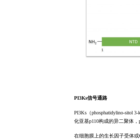
PI3Ks信号通路
PI3Ks（phosphatidyli
化亚基p110构成的异二聚体，p
在细胞膜上的生长因子受体或G蛋