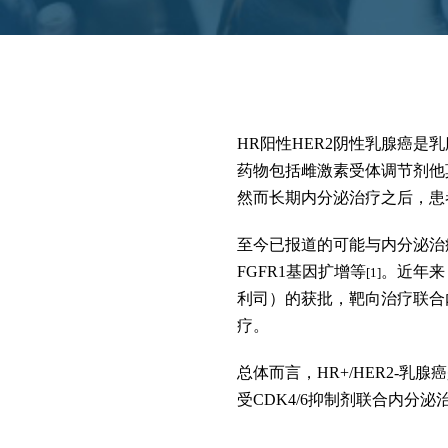
HR阳性HER2阴性乳腺癌
药物包括雌激素受体调节剂他
然而长期内分泌治疗之后，患
至今已报道的可能与内分泌治疗
FGFR1基因扩增等
。近年来
[1]
利司）的获批，靶向治疗联合内
疗。
总体而言，HR+/HER2-乳
受CDK4/6抑制剂联合内分泌