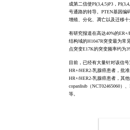
成第二信使PI(3,4,5)P3，
号通路的转导。PTEN基因编码一个
增殖、分化、凋亡以及迁移十
有研究报道在高达40%的ER+/
结构域的H1047R突变最为常
点突变E17K的突变频率约为3
目前，已经有大量针对该信号通路
HR+/HER2-乳腺癌患者，批
HR+/HER2-乳腺癌患者
copanlisib（NCT024650
等。