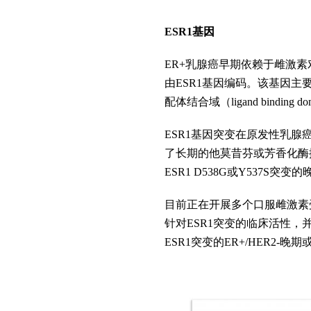
ESR1基因
ER+乳腺癌早期依赖于雌激素
由ESR1基因编码。该基因主要包括N
配体结合域（ligand binding 
ESR1基因突变在原发性乳腺
了长期的他莫昔芬或芳香化酶
ESR1 D538G或Y537
目前正在开展多个口服雌激素受体调节
针对ESR1突变的临床活性，
ESR1突变的ER+/HER2-晚