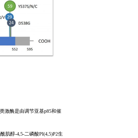
类；其中I类激酶是由调节亚基p85和催
,5-二磷酸PI(4,5)P2生