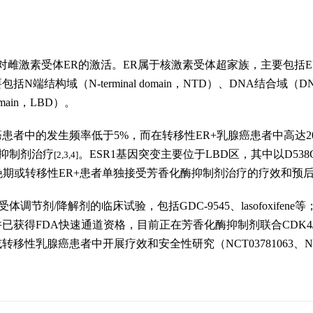
对雌激素受体ER的激活。ER属于核激素受体超家族，主要包括ERα
端结构域（N-terminal domain，NTD）、DNA结合域（DNA bi
domain，LBD）。
癌患者中的发生频率低于5%，而在转移性ER+乳腺癌患者中高达20
抑制剂治疗
。ESR1基因突变主要位于LBD区，其中以D538
[2,3,4]
S突变的晚期或转移性ER+患者单独接受芳香化酶抑制剂治疗的疗效和预
剂/降解剂的临床试验，包括GDC-9545、lasofoxifene等；其中
并已获得FDA快速通道资格，目前正在芳香化酶抑制剂联合CDK4
期或转移性乳腺癌患者中开展疗效和安全性研究（NCT03781063、NCT