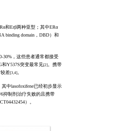
和Erβ两种亚型；其中ERα
nding domain，DBD）和
-30%，这些患者通常都接受
G和Y537S突变最常见
。携带
[2]
后较差
。
[3,4]
lasofoxifene已经初步显示
/6抑制剂治疗失败的且携带
04432454）。