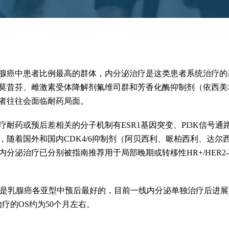
是乳腺癌中患者比例最高的群体，内分泌治疗是这类患者系统治疗
莫昔芬、雌激素受体降解剂氟维司群和芳香化酶抑制剂（依西美
者往往会面临耐药局面。
耐药或预后差相关的分子机制有ESR1基因突变、PI3K信号通路
，随着国外和国内CDK4/6抑制剂（阿贝西利、哌柏西利、达尔西
分泌治疗已分别被指南推荐用于局部晚期或转移性HR+/HER2
腺癌是乳腺癌各亚型中预后最好的，目前一线内分泌单独治疗后进展的H
治疗的OS约为50个月左右。