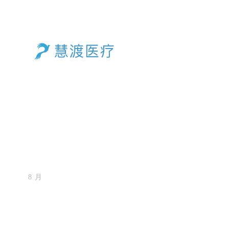
质量保证 ｜
27
8 月
肿瘤体细胞突