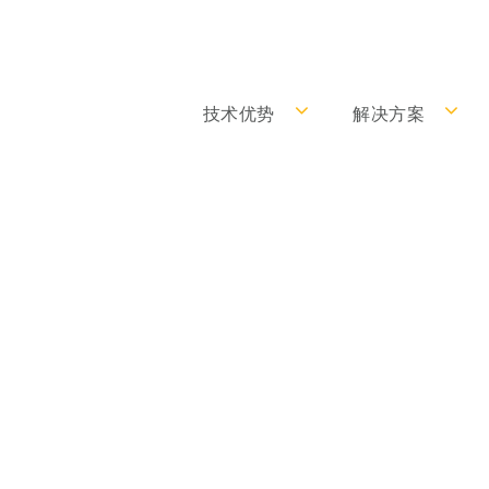
技术优势
解决方案
 慧渡医疗连续五年满
变高通量测序检测生