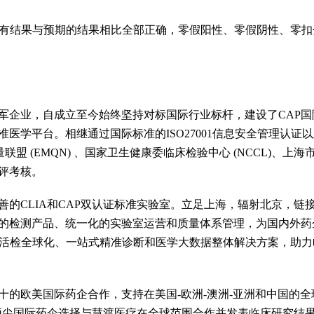
所有结果与预期的结果相比全部正确，零假阳性、零假阴性、零扣分
军企业，自成立至今始终坚持对标国际行业标杆，建设了CAP
医学平台。相继通过国际标准的ISO27001信息安全管理认证
联盟 (EMQN) 、国家卫生健康委临床检验中心 (NCCL)、上海市
评考核。
善的CLIA和CAP双认证标准实验室。立足上海，辐射北京，链
的检测产品、统一化的实验室运营和质量体系管理，为国内外药
态活检全球化、一站式精准诊断和医学大数据整体解决方案，助
十的欧美国际药企合作，支持在美国-欧洲-澳洲-亚洲和中国的
k Group等顶尖国际药企选择与慧渡医疗在全球范围合作并发表临床研