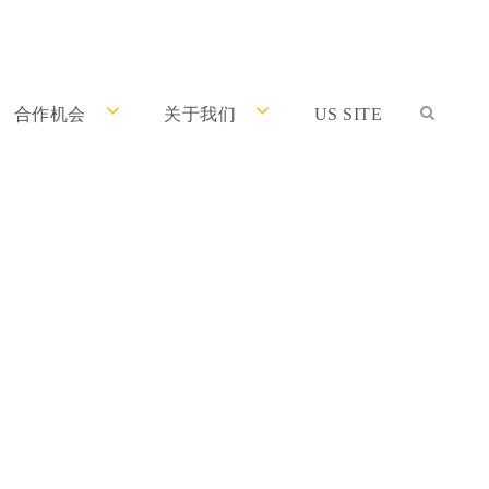
合作机会
关于我们
US SITE
分通过NCCL全国
物信息学分析室