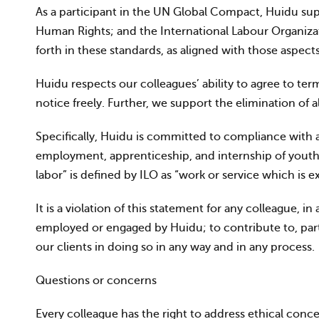
As a participant in the UN Global Compact, Huidu sup
Human Rights; and the International Labour Organizati
forth in these standards, as aligned with those aspec
Huidu respects our colleagues’ ability to agree to t
notice freely. Further, we support the elimination of a
Specifically, Huidu is committed to compliance with a
employment, apprenticeship, and internship of youths 
labor” is defined by ILO as “work or service which is 
It is a violation of this statement for any colleague, 
employed or engaged by Huidu; to contribute to, partic
our clients in doing so in any way and in any process.
Questions or concerns
Every colleague has the right to address ethical conc